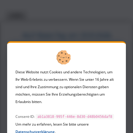
zurück
NLP-Basis-Tag am 25.10.2026
NLP-Basis-Tag
am 25.10.2026 um 09:00-16:00
Uhr Online in Zoom - 0,- €
Diese Website nutzt Cookies und andere Technologien, um
Anrede *
Ihr Web-Erlebnis zu verbessern. Wenn Sie unter 16 Jahre alt
sind und Ihre Zustimmung zu optionalen Diensten geben
Vorname *
Nachname *
möchten, müssen Sie Ihre Erziehungsberechtigten um
Erlaubnis bitten.
E-Mail *
Consent-ID:
ab1a3818-995f-446e-8d30-d48b0456daf8
Um mehr zu erfahren, lesen Sie bitte unsere
Datenschutzerklärung
.