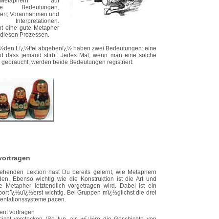
etaphern auf
igte Bedeutungen,
ten, Vorannahmen und
Interpretationen.
bt eine gute Metapher
 diesen Prozessen.
¿½den Lï¿½ffel abgebenï¿½ haben zwei Bedeutungen: eine
nd dass jemand stirbt. Jedes Mal, wenn man eine solche
ebraucht, werden beide Bedeutungen registriert.
vortragen
gehenden Lektion hast Du bereits gelernt, wie Metaphern
den. Ebenso wichtig wie die Konstruktion ist die Art und
e Metapher letztendlich vorgetragen wird. Dabei ist ein
ort ï¿½uï¿½erst wichtig. Bei Gruppen mï¿½glichst die drei
entationssysteme pacen.
ent vortragen