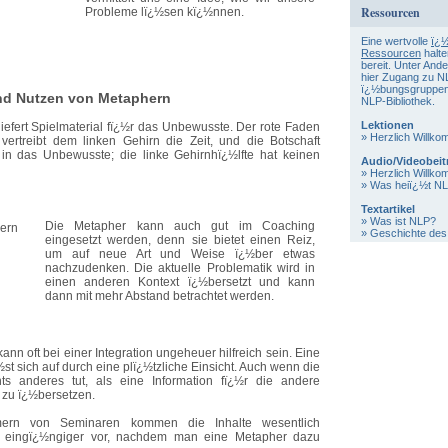
Ressourcen
Probleme lï¿½sen kï¿½nnen.
Eine wertvolle
ï¿½
Ressourcen
halte
bereit. Unter And
hier Zugang zu N
ï¿½bungsgruppen
nd Nutzen von Metaphern
NLP-Bibliothek.
Lektionen
iefert Spielmaterial fï¿½r das Unbewusste. Der rote Faden
»
Herzlich Willko
vertreibt dem linken Gehirn die Zeit, und die Botschaft
t in das Unbewusste; die linke Gehirnhï¿½lfte hat keinen
Audio/Videobeit
»
Herzlich Willk
»
Was heiï¿½t N
Textartikel
»
Was ist NLP?
Die Metapher kann auch gut im Coaching
»
Geschichte de
eingesetzt werden, denn sie bietet einen Reiz,
um auf neue Art und Weise ï¿½ber etwas
nachzudenken. Die aktuelle Problematik wird in
einen anderen Kontext ï¿½bersetzt und kann
dann mit mehr Abstand betrachtet werden.
ann oft bei einer Integration ungeheuer hilfreich sein. Eine
st sich auf durch eine plï¿½tzliche Einsicht. Auch wenn die
ts anderes tut, als eine Information fï¿½r die andere
 zu ï¿½bersetzen.
mern von Seminaren kommen die Inhalte wesentlich
nd eingï¿½ngiger vor, nachdem man eine Metapher dazu