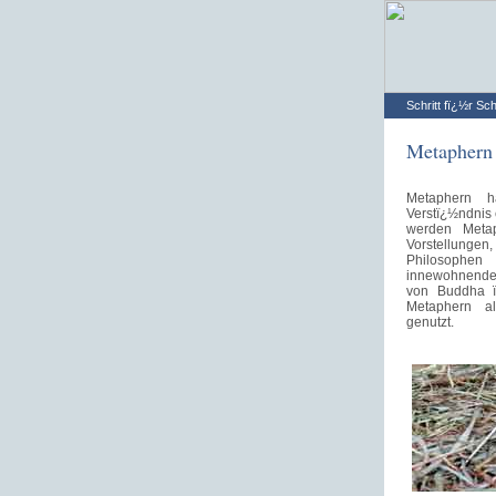
Schritt fï¿½r Sch
Metaphern
Metaphern 
Verstï¿½ndnis 
werden Meta
Vorstellungen
Philosophen
innewohnende K
von Buddha ï
Metaphern al
genutzt.