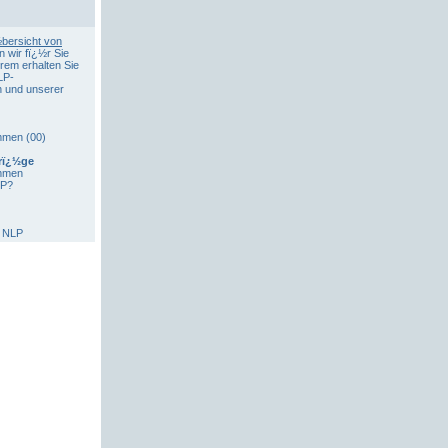
bersicht von
n wir fï¿½r Sie
erem erhalten Sie
LP-
 und unserer
mmen (00)
rï¿½ge
ommen
LP?
s NLP