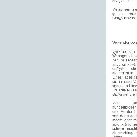
erzï¿½hlt hat.
Metaphern st
genutzt we
Gefï¿½hlszusta
Vorsicht vo
ï¿½Eine sehr
Wohngemeinsch
Zeit im Tagesr
anderen kï¿½m
erzï¿½hlte si
die hinten in 
Eines Tages be
sie in eine V
sehen und bewu
Frau die Pulsa
Gï¿½rtner die 
Man kan
hundertproze
eine Art der In
von der man ni
macht; aber m
sorgfï¿½ltig 
schwer macht
einzuschlage