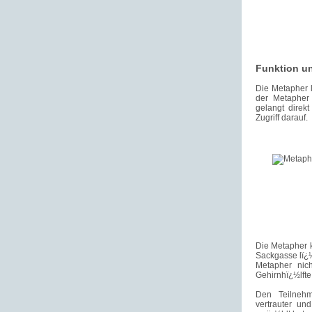
Funktion u
Die Metapher l
der Metapher 
gelangt direk
Zugriff darauf.
Die Metapher k
Sackgasse lï¿½
Metapher nich
Gehirnhï¿½lfte
Den Teilneh
vertrauter u