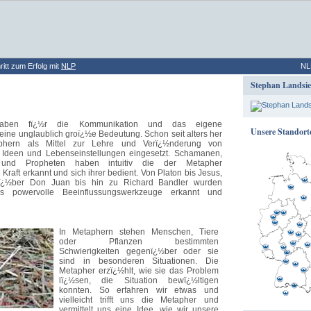
ritt zum Erfolg mit
NLP
NL
Stephan Landsie
haben fï¿½r die Kommunikation und das eigene
Unsere Standort
eine unglaublich groï¿½e Bedeutung. Schon seit alters her
phern als Mittel zur Lehre und Verï¿½nderung von
, Ideen und Lebenseinstellungen eingesetzt. Schamanen,
 und Propheten haben intuitiv die der Metapher
raft erkannt und sich ihrer bedient. Von Platon bis Jesus,
¿½ber Don Juan bis hin zu Richard Bandler wurden
s powervolle Beeinflussungswerkzeuge erkannt und
In Metaphern stehen Menschen, Tiere
oder Pflanzen bestimmten
Schwierigkeiten gegenï¿½ber oder sie
sind in besonderen Situationen. Die
Metapher erzï¿½hlt, wie sie das Problem
lï¿½sen, die Situation bewï¿½ltigen
konnten. So erfahren wir etwas und
vielleicht trifft uns die Metapher und
vermittelt uns eine Idee, wie wir unsere