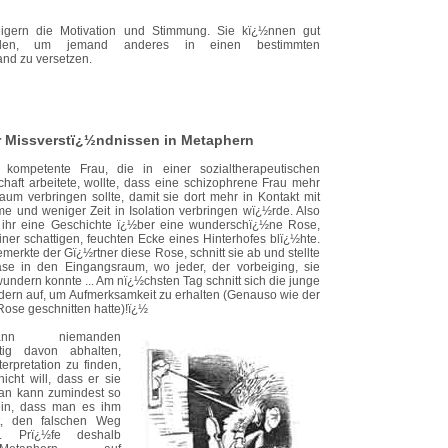
eigern die Motivation und Stimmung. Sie kï¿½nnen gut
rden, um jemand anderes in einen bestimmten
nd zu versetzen.
r Missverstï¿½ndnissen in Metaphern
 kompetente Frau, die in einer sozialtherapeutischen
aft arbeitete, wollte, dass eine schizophrene Frau mehr
aum verbringen sollte, damit sie dort mehr in Kontakt mit
e und weniger Zeit in Isolation verbringen wï¿½rde. Also
e ihr eine Geschichte ï¿½ber eine wunderschï¿½ne Rose,
einer schattigen, feuchten Ecke eines Hinterhofes blï¿½hte.
merkte der Gï¿½rtner diese Rose, schnitt sie ab und stellte
ase in den Eingangsraum, wo jeder, der vorbeiging, sie
ndern konnte ... Am nï¿½chsten Tag schnitt sich die junge
dern auf, um Aufmerksamkeit zu erhalten (Genauso wie der
Rose geschnitten hatte)!ï¿½
n niemanden
ntig davon abhalten,
terpretation zu finden,
cht will, dass er sie
an kann zumindest so
sein, dass man es ihm
, den falschen Weg
n. Prï¿½fe deshalb