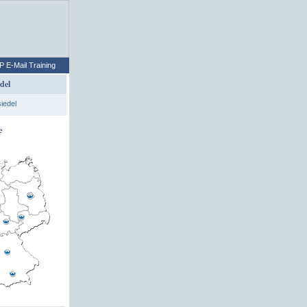
P E-Mail Training
del
e