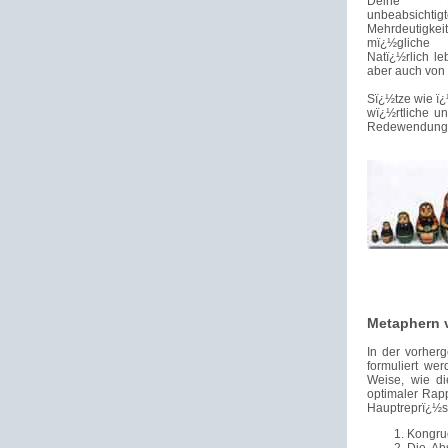
Deine M
unbeabsicht
Mehrdeutigkei
mï¿½gliche 
Natï¿½rlich le
aber auch von
Sï¿½tze wie ï
wï¿½rtliche u
Redewendung g
Metaphern 
In der vorher
formuliert wer
Weise, wie di
optimaler Rapp
Hauptreprï¿½s
Kongru