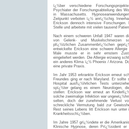
ï¿½ber verschiedene Forschungsprojekt
Psychiater der Forschungsabteilung des Wor
in Massachusetts. Hypnoseanwendung
Zeitpunkt verboten ï¿½ anrï¿½chig. Innerhal
Erickson dennoch intensive Forschungen. 
Stelle und arbeitete mit vielen tausend Patien
Nach einem schweren Unfall 1947 waren di
von Gelenk- und Muskelschmerzen so
plï¿½tzlichen Zusammenbrï¿½chen geprï¿
entwickelte Erickson eine schwere Allergie
Male musste er in sehr ernstem Zust
eingeliefert werden. Die Allergie erzwang sc
ein anderes Klima ï¿½ Phoenix / Arizona. Do
eine private Praxis.
Im Jahr 1953 erkrankte Erickson erneut sch
Freundes ging er nach Maryland. Er sollte
Hospital ausfï¿½hrlichen Tests unterzie
spï¿½ter gelang es einem Neurologen, die
stellen: Erickson war erneut an Kinderlï
solche zweimalige Infektion war ungewï¿½hn
selten, doch der zunehmende Verlust vo
schreckliche Vermutung bald zur Gewissh
Rest seines Lebens litt Erickson nun unter
Krankheitsschï¿½ben.
Im Jahre 1957 grï¿½ndete er die Amerikanis
Klinische Hypnose, deren Prï¿½sident er wu