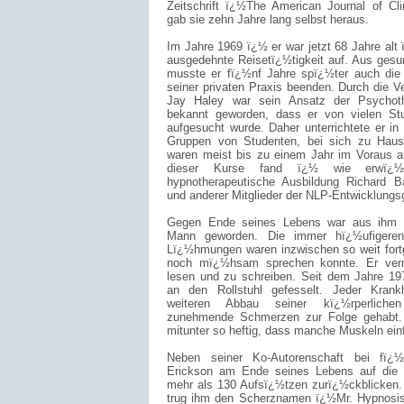
Zeitschrift ï¿½The American Journal of Cl
gab sie zehn Jahre lang selbst heraus.
Im Jahre 1969 ï¿½ er war jetzt 68 Jahre alt
ausgedehnte Reisetï¿½tigkeit auf. Aus gesu
musste er fï¿½nf Jahre spï¿½ter auch die A
seiner privaten Praxis beenden. Durch die V
Jay Haley war sein Ansatz der Psychothe
bekannt geworden, dass er von vielen Stu
aufgesucht wurde. Daher unterrichtete er i
Gruppen von Studenten, bei sich zu Haus
waren meist bis zu einem Jahr im Voraus 
dieser Kurse fand ï¿½ wie erwï¿
hypnotherapeutische Ausbildung Richard B
und anderer Mitglieder der NLP-Entwicklungsg
Gegen Ende seines Lebens war aus ihm ein
Mann geworden. Die immer hï¿½ufigeren
Lï¿½hmungen waren inzwischen so weit fortg
noch mï¿½hsam sprechen konnte. Er ve
lesen und zu schreiben. Seit dem Jahre 197
an den Rollstuhl gefesselt. Jeder Krankh
weiteren Abbau seiner kï¿½rperliche
zunehmende Schmerzen zur Folge gehabt.
mitunter so heftig, dass manche Muskeln ein
Neben seiner Ko-Autorenschaft bei fï¿
Erickson am Ende seines Lebens auf die V
mehr als 130 Aufsï¿½tzen zurï¿½ckblicken. 
trug ihm den Scherznamen ï¿½Mr. Hypnosis