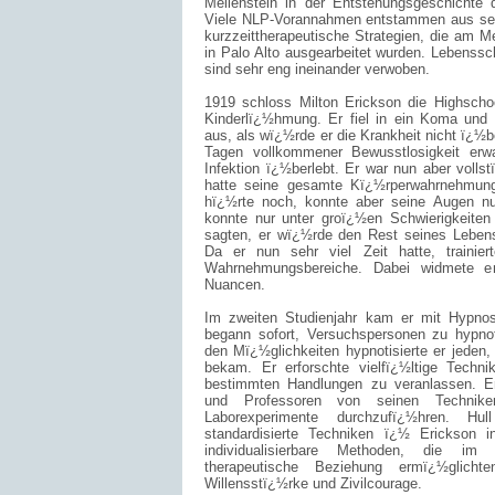
Meilenstein in der Entstehungsgeschichte d
Viele NLP-Vorannahmen entstammen aus sein
kurzzeittherapeutische Strategien, die am Me
in Palo Alto ausgearbeitet wurden. Lebenssch
sind sehr eng ineinander verwoben.
1919 schloss Milton Erickson die Highscho
Kinderlï¿½hmung. Er fiel in ein Koma und
aus, als wï¿½rde er die Krankheit nicht ï¿½b
Tagen vollkommener Bewusstlosigkeit erwa
Infektion ï¿½berlebt. Er war nun aber voll
hatte seine gesamte Kï¿½rperwahrnehmung
hï¿½rte noch, konnte aber seine Augen nu
konnte nur unter groï¿½en Schwierigkeiten
sagten, er wï¿½rde den Rest seines Lebens 
Da er nun sehr viel Zeit hatte, trainier
Wahrnehmungsbereiche. Dabei widmete er
Nuancen.
Im zweiten Studienjahr kam er mit Hypno
begann sofort, Versuchspersonen zu hypnoti
den Mï¿½glichkeiten hypnotisierte er jeden, 
bekam. Er erforschte vielfï¿½ltige Tech
bestimmten Handlungen zu veranlassen. E
und Professoren von seinen Technik
Laborexperimente durchzufï¿½hren. Hull
standardisierte Techniken ï¿½ Erickson in
individualisierbare Methoden, die im 
therapeutische Beziehung ermï¿½glich
Willensstï¿½rke und Zivilcourage.