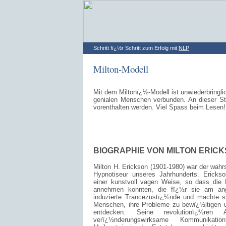
Schritt fï¿½r Schritt zum Erfolg mit
NLP
Milton-Modell
Mit dem Miltonï¿½-Modell ist unwiederbringli
genialen Menschen verbunden. An dieser Ste
vorenthalten werden. Viel Spass beim Lesen!
BIOGRAPHIE VON MILTON ERIC
Milton H. Erickson (1901-1980) war der wahr
Hypnotiseur unseres Jahrhunderts. Ericks
einer kunstvoll vagen Weise, so dass die 
annehmen konnten, die fï¿½r sie am an
induzierte Trancezustï¿½nde und machte si
Menschen, ihre Probleme zu bewï¿½ltigen 
entdecken. Seine revolutionï¿½ren 
verï¿½nderungswirksame Kommunikati