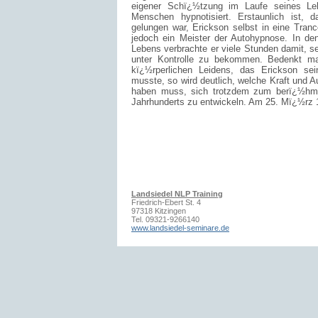
eigener Schï¿½tzung im Laufe seines Le
Menschen hypnotisiert. Erstaunlich ist,
gelungen war, Erickson selbst in eine Tran
jedoch ein Meister der Autohypnose. In den
Lebens verbrachte er viele Stunden damit, 
unter Kontrolle zu bekommen. Bedenkt 
kï¿½rperlichen Leidens, das Erickson sei
musste, so wird deutlich, welche Kraft und A
haben muss, sich trotzdem zum berï¿½hmte
Jahrhunderts zu entwickeln. Am 25. Mï¿½rz 
Landsiedel NLP Training
Friedrich-Ebert St. 4
97318 Kitzingen
Tel. 09321-9266140
www.landsiedel-seminare.de