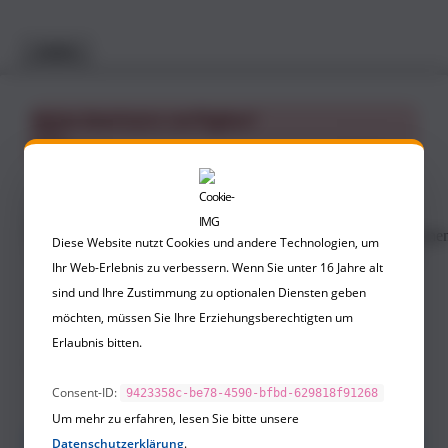
zurück
Keine Seminare verfügbar!
Anzahl *
Diese Website nutzt Cookies und andere Technologien, um
1 Person
2 Personen
Ihr Web-Erlebnis zu verbessern. Wenn Sie unter 16 Jahre alt
Anrede *
Firma
sind und Ihre Zustimmung zu optionalen Diensten geben
möchten, müssen Sie Ihre Erziehungsberechtigten um
Erlaubnis bitten.
Vorname *
Nachname *
Consent-ID:
9423358c-be78-4590-bfbd-629818f91268
Um mehr zu erfahren, lesen Sie bitte unsere
Überblick:
Datenschutzerklärung
.