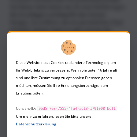
Auf dieser Seite bieten wir Dir eine Einführung in
die Grundlagen und Begriffe des Human
Designs. Du erfährst, wie ein persönliches Chart
entsteht, welche Typen es gibt und wie das
System aufgebaut ist.
Diese Website nutzt Cookies und andere Technologien, um
Ihr Web-Erlebnis zu verbessern. Wenn Sie unter 16 Jahre alt
Was ist Human
sind und Ihre Zustimmung zu optionalen Diensten geben
Design?
möchten, müssen Sie Ihre Erziehungsberechtigten um
Erlaubnis bitten.
Verschaffe Dir einen ersten
Consent-ID:
Überblick, was Human Design
9bd5f7e3-7555-4fa4-a613-1791008fbcf1
wirklich ist und was es zu bieten
Um mehr zu erfahren, lesen Sie bitte unsere
hat.
Datenschutzerklärung
.