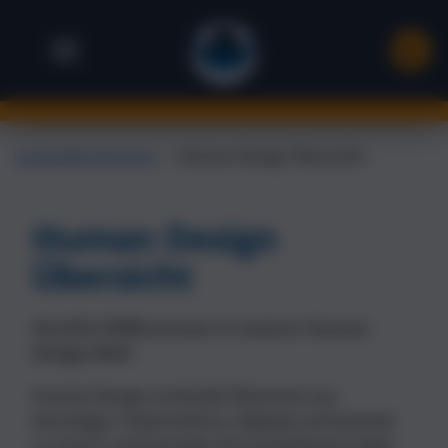
Landsiedel Seminare
→
Human Design Übersicht
Human Design
Übersicht
Herzlich Willkommen in unserer Human
Design-Welt
Human Design verbindet Elemente aus
Astrologie, Chakrenlehre, Kabbala und Genetik
zu einem umfassenden Persönlichkeitsmodell.