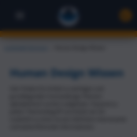
Landsiedel Seminare
→
Human Design Wissen
Human Design Wissen
Hier findest Du Artikel zu wichtigen und
grundlegenden Humandesign-Themen
alphabethisch sortiert aufgelistet. Passend zu
jedem Themenbegriff vermitteln wir Dir
zusätzlich zu einer kurzen Definition interessante
und weiterführende Informationen.