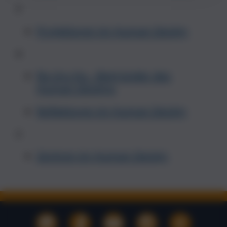
P
Projektoren im Human Design
R
Ra Uru Hu - Begründer des
Human Designs
Reflektoren im Human Design
Z
Zentren im Human Design