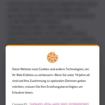
Suchst Du einen bestimmten Begriff? Dann klicke
einfach auf den Anfangsbuchtstaben Deines
gesuchten Begriffs und Du springst automatisch
zu allen Begriffen mit diesem
Anfangsbuchstaben. Solltest Du den
Anfangsbuchstaben nicht anklicken können,
haben wir aktuell noch keine Themen zu diesem
Buchstaben in unserem Lexikon.
A
B
C
D
E
F
G
H
I
J
Diese Website nutzt Cookies und andere Technologien, um
K
L
M
N
O
P
Q
R
S
T
Ihr Web-Erlebnis zu verbessern. Wenn Sie unter 16 Jahre alt
sind und Ihre Zustimmung zu optionalen Diensten geben
U
V
W
X
Y
Z
möchten, müssen Sie Ihre Erziehungsberechtigten um
Erlaubnis bitten.
G
Consent-ID:
2e49e493-d03e-4eb9-9d43-93388ddd3883