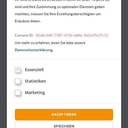
Affiliate Marketing
sind und Ihre Zustimmung zu optionalen Diensten geben
möchten, müssen Sie Ihre Erziehungsberechtigten um
B
Erlaubnis bitten.
B2B vs. B2C Marketing
Consent-ID:
81a8c349-77df-471b-a46a-5e2c4fe1fc12
Um mehr zu erfahren, lesen Sie bitte unsere
C
Datenschutzerklärung
.
Content-Marketing
E
Essenziell
E-Mail Marketing
Statistiken
Marketing
G
Guerilla Marketing
AKZEPTIEREN
I
SPEICHERN