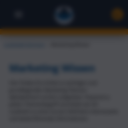
Landsiedel Seminare
→
Marketing Wissen
Marketing Wissen
Hier findest Du Artikel zu wichtigen und
grundlegenden Marketing-Themen
alphabethisch sortiert aufgelistet. Passend zu
jedem Themenbegriff vermitteln wir Dir
zusätzlich zu einer kurzen Definition interessante
und weiterführende Informationen.