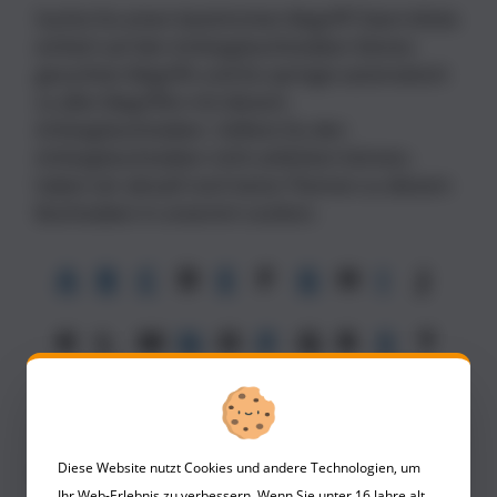
Suchst Du einen bestimmten Begriff? Dann klicke
einfach auf den Anfangsbuchtstaben Deines
gesuchten Begriffs und Du springst automatisch
zu allen Begriffen mit diesem
Anfangsbuchstaben. Solltest Du den
Anfangsbuchstaben nicht anklicken können,
haben wir aktuell noch keine Themen zu diesem
Buchstaben in unserem Lexikon.
A
B
C
D
E
F
G
H
I
J
K
L
M
N
O
P
Q
R
S
T
U
V
W
X
Y
Z
Diese Website nutzt Cookies und andere Technologien, um
A
Ihr Web-Erlebnis zu verbessern. Wenn Sie unter 16 Jahre alt