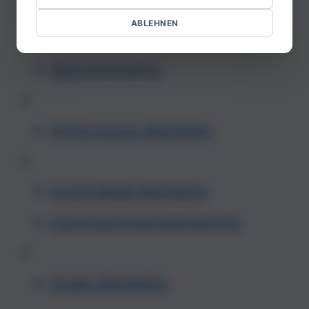
Influencer Marketing
ABLEHNEN
N
Neuromarketing
P
Performance-Marketing
S
Social-Media Marketing
Suchmaschinenoptimierung
V
Virales Marketing