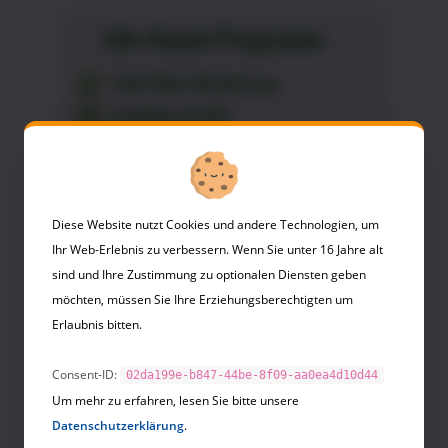
Diese Website nutzt Cookies und andere Technologien, um
Ihr Web-Erlebnis zu verbessern. Wenn Sie unter 16 Jahre alt
sind und Ihre Zustimmung zu optionalen Diensten geben
möchten, müssen Sie Ihre Erziehungsberechtigten um
Erlaubnis bitten.
Consent-ID:
02da199e-b847-44be-8f09-aa0ea4d10d44
Um mehr zu erfahren, lesen Sie bitte unsere
Datenschutzerklärung
.