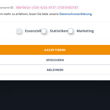
onsent-ID:
68ef0e1e-c526-415a-8737-2f207e582f87
m mehr zu erfahren, lesen Sie bitte unsere
Datenschutzerklärung
.
Essenziell
Statistiken
Marketing
AKZEPTIEREN
SPEICHERN
ABLEHNEN