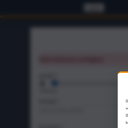
zurück
Keine Seminare verfügbar!
Anzahl *
1 Person
D
Anrede *
v
D
b
Vorname *