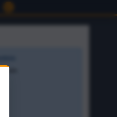
rblick:
 Termin: