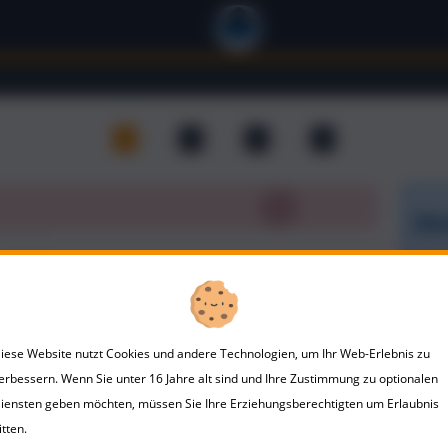
1
2
3
4
Übe
Dein
2 Personen
iese Website nutzt Cookies und andere Technologien, um Ihr Web-Erlebnis zu
Firma
erbessern. Wenn Sie unter 16 Jahre alt sind und Ihre Zustimmung zu optionalen
iensten geben möchten, müssen Sie Ihre Erziehungsberechtigten um Erlaubnis
itten.
Nachname *