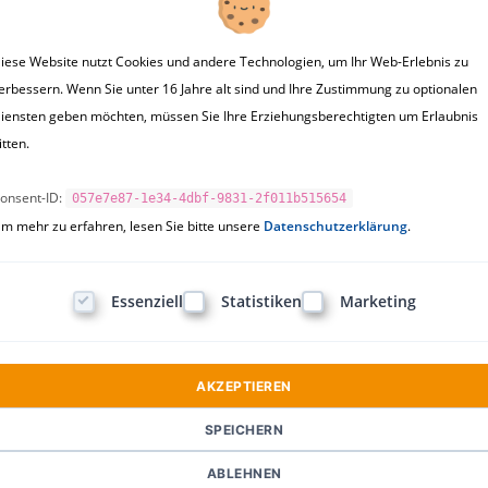
Begriffe
iese Website nutzt Cookies und andere Technologien, um Ihr Web-Erlebnis zu
erbessern. Wenn Sie unter 16 Jahre alt sind und Ihre Zustimmung zu optionalen
iensten geben möchten, müssen Sie Ihre Erziehungsberechtigten um Erlaubnis
itten.
onsent-ID:
057e7e87-1e34-4dbf-9831-2f011b515654
m mehr zu erfahren, lesen Sie bitte unsere
Datenschutzerklärung
.
raktischer Nutzen
Essenziell
Statistiken
Marketing
ache oft nicht die vollständige Realität abbildet.
AKZEPTIEREN
möglichen.
SPEICHERN
 unbewusster Denkmuster und Glaubenssätze.
ABLEHNEN