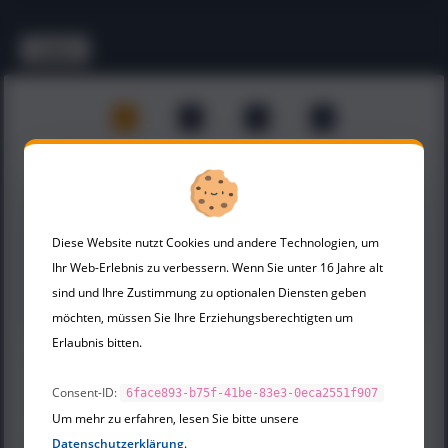
zurück
1
2
3
4
24h-Videokurs-Coaching-NLP
24h-Videokurs-Coaching-NLP
Alle gängigen NLP-Formate
von Stephan Landsiedel
Diese Website nutzt Cookies und andere Technologien, um
persönlich demonstriert
Ihr Web-Erlebnis zu verbessern. Wenn Sie unter 16 Jahre alt
24 Stunden in bester
Videoqualität
sind und Ihre Zustimmung zu optionalen Diensten geben
198.00 €
möchten, müssen Sie Ihre Erziehungsberechtigten um
Erlaubnis bitten.
Anzahl *
Consent-ID:
6face893-b75f-41be-83e3-0eca2551f907
1 Person
2 Personen
Um mehr zu erfahren, lesen Sie bitte unsere
Anrede *
Firma
Datenschutzerklärung
.