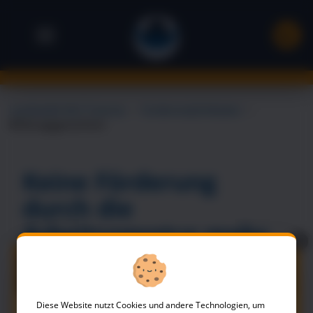
Landsiedel NLP Training
→
Fördermöglichkeiten
→
Bildungsgutschein
Keine Förderung
durch die
Arbeitsagentur mehr,
X
dafür viele weitere
kostenfreie NLP-
Diese Website nutzt Cookies und andere Technologien, um