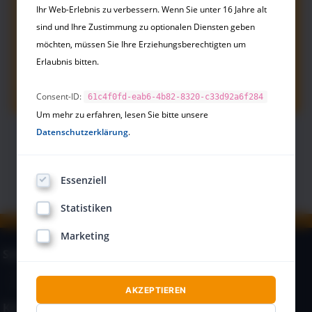
Angebote
Ihr Web-Erlebnis zu verbessern. Wenn Sie unter 16 Jahre alt
sind und Ihre Zustimmung zu optionalen Diensten geben
Leider sind unsere Ausbildung nicht mehr
möchten, müssen Sie Ihre Erziehungsberechtigten um
förderfähig durch die Arbeitsagentur.
Erlaubnis bitten.
Dafür bieten wir viele kostenfreie Angebote an,
die Du für Dich nutzen kannst!
Consent-ID:
61c4f0fd-eab6-4b82-8320-c33d92a6f284
Um mehr zu erfahren, lesen Sie bitte unsere
Kostenlose Angebote von Landsiedel NLP
Datenschutzerklärung
.
Training
.
Essenziell
Statistiken
Marketing
Seminare und kostenlose Inhalte:
Seminarprogramm
Wir über uns
Fördermöglichkeiten
AKZEPTIEREN
Kontakt und Rechtliches: