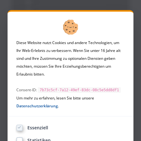
-
-
-
-
-
Diese Website nutzt Cookies und andere Technologien, um
-
Ihr Web-Erlebnis zu verbessern. Wenn Sie unter 16 Jahre alt
-
sind und Ihre Zustimmung zu optionalen Diensten geben
-
möchten, müssen Sie Ihre Erziehungsberechtigten um
-
Erlaubnis bitten.
-
-
Consent-ID:
7b73c5cf-7a12-49ef-83dc-08c5e5dd8df1
Um mehr zu erfahren, lesen Sie bitte unsere
⇓ weitere Termine
Datenschutzerklärung
.
Essenziell
Anrede *
Statistiken