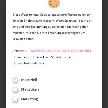
E-Mail-Adresse *
Diese Website nutzt Cookies und andere Technologien, um
Ihr Web-Erlebnis zu verbessern. Wenn Sie unter 16 Jahre alt
Gutschein-Code:
sind und Ihre Zustimmung zu optionalen Diensten geben
möchten, müssen Sie Ihre Erziehungsberechtigten um
Erlaubnis bitten.
Landsiedel-Punkte einlösen?
Consent-ID:
ba872b82-370c-4e91-9c34-6e71d4da6df5
Ja!
bitte reduziert meinen Preis :)
Um mehr zu erfahren, lesen Sie bitte unsere
Datenschutzerklärung
.
Was ist das?
bitte informiert mich.
Essenziell
Ich habe die
AGBs
mit der
Widerrufsbelehrung gelesen,
Statistiken
verstanden und stimme ihnen zu *
Marketing
Ich stimme den AGBs zu.