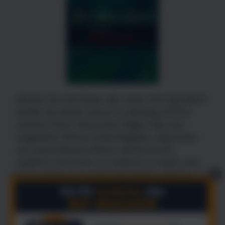
Müssen Sie eine Rede oder einen Vortrag halten?
Wollen Sie wissen wovon es abhängt, ob Ihre
Zuhörer Ihnen interessiert folgen oder sich
langweilen? Dieser Audio-Ratgeber zeigt Ihnen
auf unterhaltsame Weise, wie Sie lernen,
angstfrei und sicher vor anderen zu reden, was
Sie tun können wenn Sie den Faden verlieren
X
und wie eine zeit- und nervenschonende
Vorbereitung aussieht.
Sprache: Deutsch