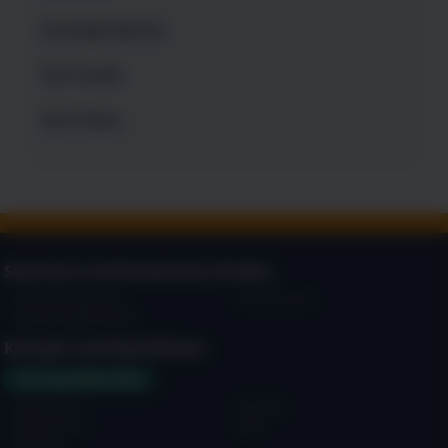
Sonstige Bücher
NLP-Audio
NLP-Filme
Seminare und kostenlose Inhalte:
Seminarprogramm
Wir über uns
Fördermöglichkeiten
Kontakt und Rechtliches:
Vertrag widerrufen
Impressum
Kontakt
Datenschutz
AGB
Sitemap