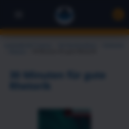
Landsiedel NLP Training
→
NLP Buchhandlung
→
Hörbücher
→
Rhetorik
→
30 Minuten für gute Rhetorik
30 Minuten für gute
Rhetorik