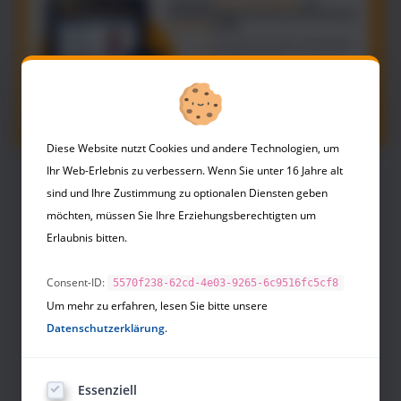
CD - Gabal
Erscheinungsdatum: April 2005
Auflage: 1
ISBN: 3897495244
Diese Website nutzt Cookies und andere Technologien, um
Ihr Web-Erlebnis zu verbessern. Wenn Sie unter 16 Jahre alt
NLP Buchhandlung
sind und Ihre Zustimmung zu optionalen Diensten geben
möchten, müssen Sie Ihre Erziehungsberechtigten um
Business
Erlaubnis bitten.
Coaching
Consent-ID:
5570f238-62cd-4e03-9265-6c9516fc5cf8
Positionierungsstrategie
Um mehr zu erfahren, lesen Sie bitte unsere
Datenschutzerklärung
.
Verkauf
Körpersprache
Essenziell