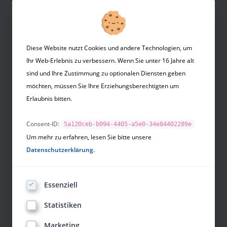
Business
Coaching
Diese Website nutzt Cookies und andere Technologien, um
Positionierungsstrategie
Ihr Web-Erlebnis zu verbessern. Wenn Sie unter 16 Jahre alt
sind und Ihre Zustimmung zu optionalen Diensten geben
Verkauf
möchten, müssen Sie Ihre Erziehungsberechtigten um
Erlaubnis bitten.
Körpersprache
Gesundheit
Consent-ID:
5a120ceb-b094-4405-a5e0-34e84402289e
Um mehr zu erfahren, lesen Sie bitte unsere
Therapie
Datenschutzerklärung
.
Hypnose
Essenziell
Flirten
Statistiken
Partnerschaft
Marketing