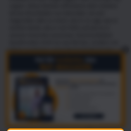
Lippen. Diese Zeichen offenbaren dem Zuhörer
binnen Bruchteilen von Sekunden, ob sein
Gegenüber alles so meint, wie er es sagt, was er
wirklich denkt, wie er sich fühlt und wie es in
seinem Innersten ausschaut. Kommunikation
besteht eben nicht nur aus Worten, sondern vor
allem aus kleinen „nonverbalen Zeichen“: der
X
ultimative Wegweiser zu ihrer Deutung.
416 Seiten, Lübbe, 1. Auflage
Preis: EUR 8,95
ISBN 3-4046-0568-3
NLP Buchhandlung