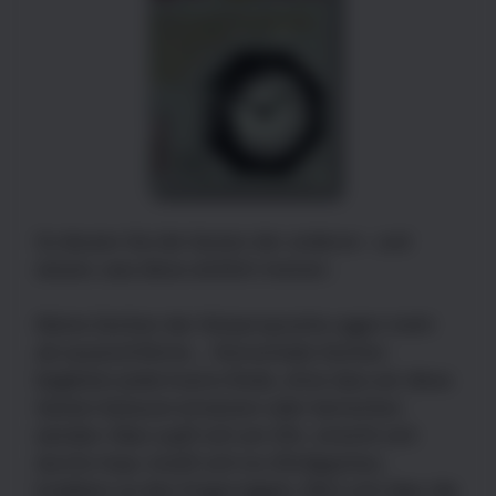
So deuten Sie die Gesten der anderen - und
wissen, was diese wirklich meinen.
Kleine Zeichen der Körpersprache sagen mehr
als tausend Worte... Nonverbale Zeichen
begleiten jedermanns Rede, ohne dass wir diese
Gesten bewusst einsetzen oder bemerken
würden: Man zupft sich am Ohr, streicht sich
durchs Haar, kneift sich ins Ohrläppchen,
knabbert an den Fingernägeln, fährt sich über die