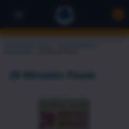
Landsiedel NLP Training
→
NLP Buchhandlung
→
Körpersprache
→
20 Minuten Pause
20 Minuten Pause