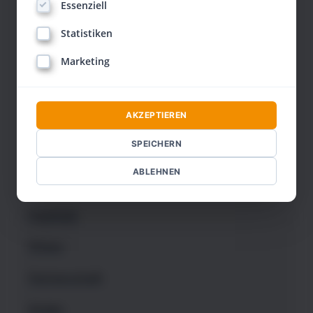
Essenziell
Coaching
Statistiken
Positionierungsstrategie
Marketing
Verkauf
AKZEPTIEREN
Körpersprache
SPEICHERN
Gesundheit
ABLEHNEN
Therapie
Hypnose
Flirten
Partnerschaft
Kinder