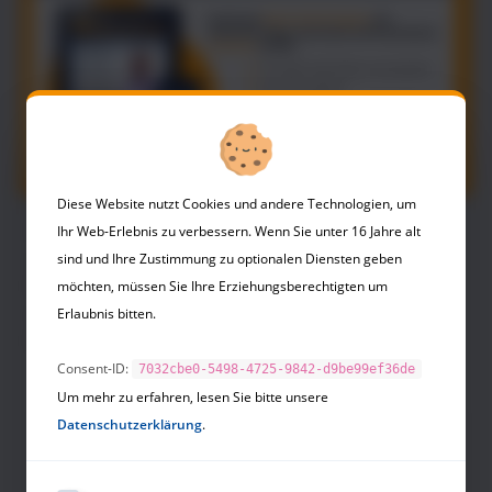
den Figuren identifizieren kann, eignen sich
Geschichten gut, um Veränderungs- und
Lernprozesse zu fördern und zu unterstützen. In
diesem Sinne bedient sich auch das NLP gerne
des Erzählens von Metaphern.
Sie können die Metaphern einfach genüßlich
lesen und es Ihrer Phantasie überlassen, wann
Diese Website nutzt Cookies und andere Technologien, um
Sie eine bestimmte Geschichte erzählen würden
Ihr Web-Erlebnis zu verbessern. Wenn Sie unter 16 Jahre alt
und was für Sie die Botschaft ist. Die Form der
sind und Ihre Zustimmung zu optionalen Diensten geben
Kartei ermöglicht einen schnellen Zugriff auf
möchten, müssen Sie Ihre Erziehungsberechtigten um
spezielle Geschichten für einen bestimmten
Erlaubnis bitten.
Kontext.
Consent-ID:
7032cbe0-5498-4725-9842-d9be99ef36de
Um mehr zu erfahren, lesen Sie bitte unsere
Datenschutzerklärung
.
NLP Buchhandlung
Business