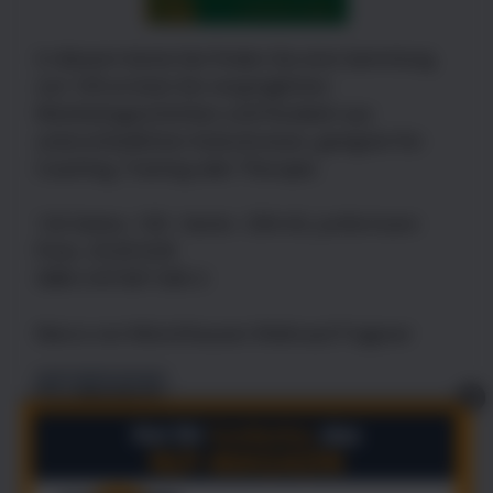
In diesem Kartei-Set finden Sie eine Sammlung
von 100 ernsten bis vergnüglichen
Weisheitsgeschichten und Parabeln aus
unterschiedlichen Kulturkreisen, geeignet für:
Coaching, Training oder Therapie.
126 Seiten, 100 - Kartei - DIN A5, Junfermann
Preis: 29,90 EUR
ISBN 3-87387-585-3
Marco von Münchhausen Waltraud Trageser
X
Schon seit undenklichen Zeiten werden
Geschichten erzählt und geliebt. Da man sich mit