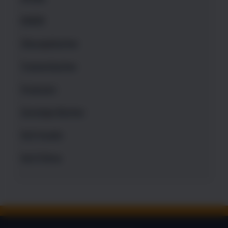
EMDR
Übungsbücher
Trainerbücher
Finanzen
Sonstige Bücher
NLP-Audio
NLP-Filme