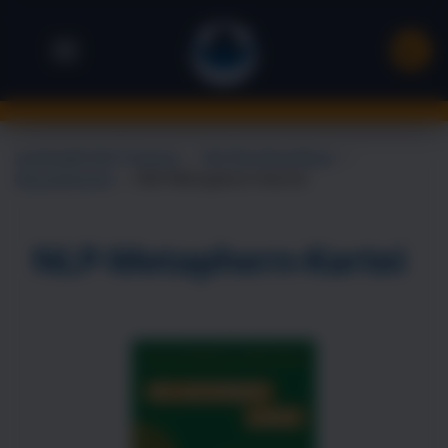
Landsiedel NLP Training
→
NLP Buchhandlung
→
Übungsbücher
→
NLP-Metaphern-Kartei
NLP-Metaphern-Kartei