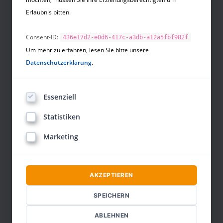
Erlaubnis bitten.
Consent-ID:
436e17d2-e0d6-417c-a3db-a12a5fbf982f
Um mehr zu erfahren, lesen Sie bitte unsere
Datenschutzerklärung
.
Essenziell
Statistiken
Marketing
AKZEPTIEREN
SPEICHERN
ABLEHNEN