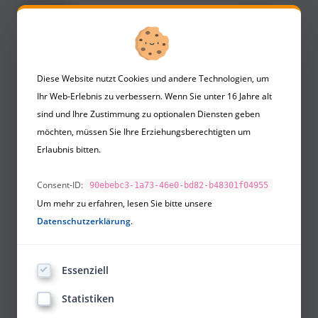
© Unsplash/Fuu J
WERTE bewusst leben – WERTbewusst
führen
Diese Website nutzt Cookies und andere Technologien, um
Werte erklären, WARUM wir etwas tun
Ihr Web-Erlebnis zu verbessern. Wenn Sie unter 16 Jahre alt
sind und Ihre Zustimmung zu optionalen Diensten geben
Entdecke Deine wichtigsten Werte, denn
möchten, müssen Sie Ihre Erziehungsberechtigten um
diese prägen Dein Handeln.
Erlaubnis bitten.
Werde zu einer Werte geklärten
Consent-ID:
90ebebc3-1a73-46e0-bd82-b48301f04955
Persönlichkeit.
Um mehr zu erfahren, lesen Sie bitte unsere
Datenschutzerklärung
.
Nutze künftig Deine Werte zur
Lebensorientierung und als
Entscheidungshilfe.
Essenziell
Kläre ungelöste Konflikte durch die
Statistiken
Wahrnehmung Deiner Werte.