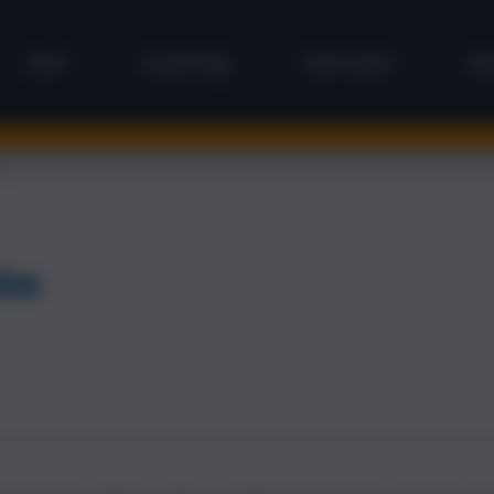
NLP
Coaching
Seminare
Ko
ebe