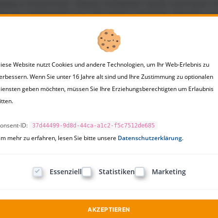
sten Freund Sven, dessen Schwester Sarah und seiner Fre
men gut miteinander aus. Wir hatten viel Spaß, alberten v
 wieder nach Hause. Er und Rike saßen vorne, Sarah und 
 Stimmung im Auto eher ruhig und dösig. Zwar war ich müd
iese Website nutzt Cookies und andere Technologien, um Ihr Web-Erlebnis zu
an meiner rechten Schulter. Sarah war beim Schlafen mit 
erbessern. Wenn Sie unter 16 Jahre alt sind und Ihre Zustimmung zu optionalen
 war ich etwas irritiert, aber ihre Wärme war sehr angenem
iensten geben möchten, müssen Sie Ihre Erziehungsberechtigten um Erlaubnis
 beide auf. "Oh, sorry", sagte Sarah völlig schlaftrunken 
itten.
lnd. Wir unterhielten uns noch eine Weile über die verga
er solche Themen hatten wir noch nie zuvor gesprochen. I
onsent-ID:
37d44499-9d8d-44ca-a1c2-f5c7512de685
n unterhalten. Obwohl ich sie schon so lange wie Sven - ga
m mehr zu erfahren, lesen Sie bitte unsere
Datenschutzerklärung
.
igentlich war. Schade, dass wir über das oberflächliche 
ester gewesen. Aber jetzt...
Essenziell
Statistiken
Marketing
AKZEPTIEREN