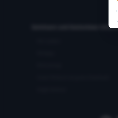
Seminare und Kostenlose Inhalte
Flirt Lexikon
Flirttipps
Flirttraining!
Unser Flirtbuch als gratis Download!
Single Seminar