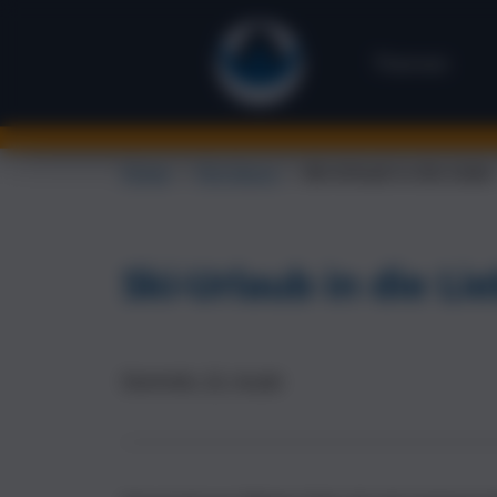
Themen
Flirten
→
Flirt Storys
→
Ski-Urlaub in die Liebe
Ski-Urlaub in die Li
Dominik, 22, Azubi