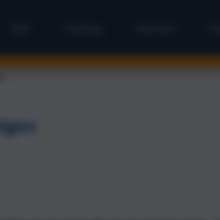
NLP
Coaching
Seminare
Ko
en
lgen