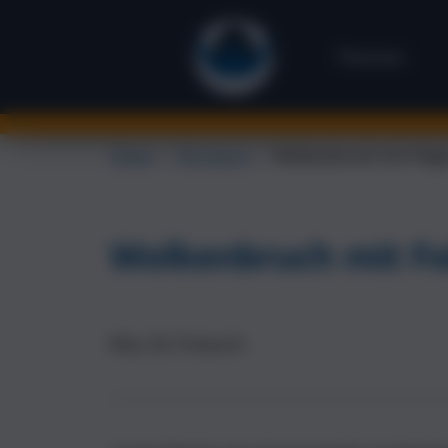
Themen
Flirten
→
Flirt Storys
→
Wolkenbruch mit Folg
Wolkenbruch mit Fo
Rita, 29, Friseurin