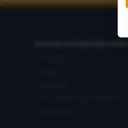
Seminare und Kostenlose Inhalte
Flirt Lexikon
Flirttipps
Flirttraining!
Unser Flirtbuch als gratis Download!
Single Seminar