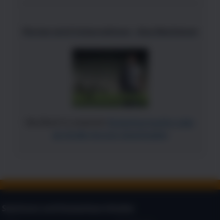
Florian wird Unternehmer - Das Wachstum
Das Buch in unserem
Bookshop kaufen oder
als
Kindle-Version downloaden
Seminare und Kostenlose Inhalte: