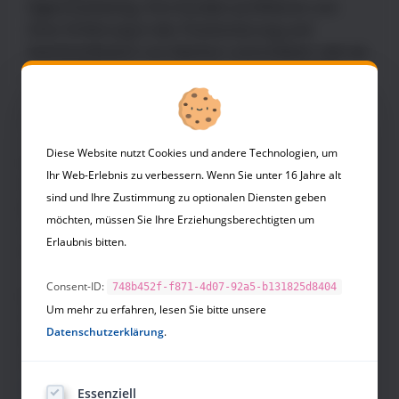
Eigenmarketing. Ihre Kunden profitieren von
ihrer Erfahrung in der Positionierung und
Kommunikation von Marken und erleben, wie sie
im Unternehmen und in eigener Sache zum
aktiven Markenbotschafter werden. Ihr Motto:
„Identität bewegt.“
Diese Website nutzt Cookies und andere Technologien, um
Isabel Ihm ist langjährig erfahrene Führungskraft,
Ihr Web-Erlebnis zu verbessern. Wenn Sie unter 16 Jahre alt
Verlagskauffrau und Veranstaltungsfachwirtin
sind und Ihre Zustimmung zu optionalen Diensten geben
(IHK), Autorin, zertifizierte Business-Trainerin
möchten, müssen Sie Ihre Erziehungsberechtigten um
und Business-Coach, NLP-Lehrtrainerin (DVNLP)
Erlaubnis bitten.
sowie wingwave®-Coach.
Consent-ID:
748b452f-f871-4d07-92a5-b131825d8404
Isabel Ihm
Um mehr zu erfahren, lesen Sie bitte unsere
ihmotion
Datenschutzerklärung
.
Öchsleweg 5
55268 Nieder-Olm
ihm@ihmotion.de
Essenziell