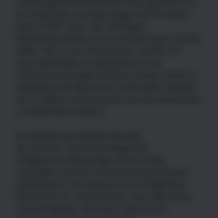
Anziehungskraft entwickeln? Dann gestalten Sie
Ihr Image aktiv und überzeugen Sie mit einem
klaren Profil. Denn: Der wichtigste
Markenbotschafter Ihres Unternehmens sind Sie
selbst. Wer es als Unternehmer schafft, sich
unverwechselbar zu positionieren und
authentisch die eigene Marke zu leben, bleibt im
Gedächtnis der Menschen und Kunden. Werden
Sie zur Marke und entwickeln Sie Ihre Mitarbeiter
zu Markenbotschaftern.
Ihr Nutzen aus diesem Vortrag
Sie erfahren, wie Sie die Regeln des
erfolgreichen Marketings auf sich selbst
anwenden und Ihre Unternehmensmarke klar
positionieren. Sie erkennen den Erfolgsfaktor
Mensch für Ihr Unternehmen, denn Menschen
machen Marken. Sie lernen, wie Sie Ihre