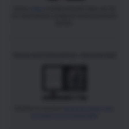
Dieses
E-Book
enthält wertvolle Tipps, wie Sie
Ihr Unternehmen erfolgreich weiterentwickeln
können.
Florian wird Unternehmer - Das erste Geld
Das Buch in unserem
Bookshop kaufen oder
als
Kindle-Version downloaden