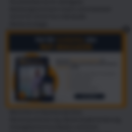
Persönlichkeit als Ihr wichtigstes
Marketinginstrument nutzen und entwickeln
Schritt für Schritt Ihre individuelle
Markenstrategie.
X
Profil der Trainerin
Isabel Ihm ist seit 2014 Inhaberin von ihmotion
und bietet Beratung, Coaching und Training für
Marken & Persönlichkeiten. Vor ihrer
freiberuflichen Selbständigkeit war die Expertin
für Markenidentität 20 Jahre in leitenden
Marketing- und Kommunikationspositionen in
der Bank- und Finanzbranche sowie bei einem
führenden Spezialisten für erneuerbare Energien
tätig. Sie unterstützt Unternehmen und
Menschen im Business bei ihrer
Markenpositionierung, Markenimplementierung,
Arbeitgeberkommunikation und ihrem