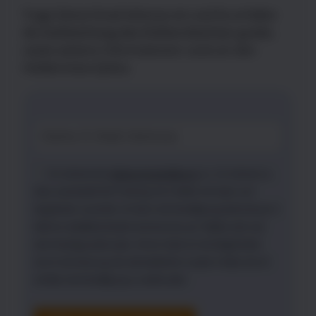
Trage Deine Email Adresse ein und Du erhältst
die
Aufzeichung des Online-Seminar gratis,
sowie weitere Informationen rund um den
Heldenreise-Zyklus.
Ich stimme der
Datenschutzerklärung
zu. Ich stimme zu,
dass Landsiedel NLP Training mir E-Mails mit Infos und
Angeboten zusendet. Ich kann die Einwilligung jederzeit per E-
Mail an info@landsiedel-seminare.de, per Telefax oder auf
dem Postweg widerrufen. Ferner habe ich die Möglichkeit,
durch die Nutzung des Abmeldelinks in jeder E-Mail, die ich
erhalte, die Einwilligung zu widerrufen.