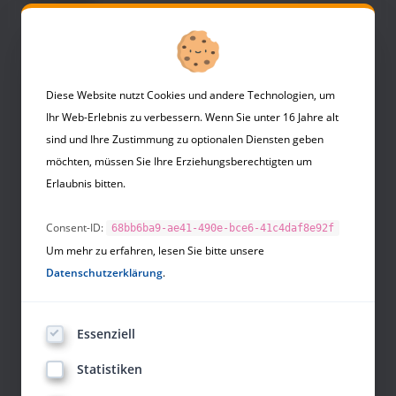
Diese Website nutzt Cookies und andere Technologien, um
Die Heldenreise
Ihr Web-Erlebnis zu verbessern. Wenn Sie unter 16 Jahre alt
sind und Ihre Zustimmung zu optionalen Diensten geben
Heldenreise Seminar
möchten, müssen Sie Ihre Erziehungsberechtigten um
Schatten-Seminar
Erlaubnis bitten.
Tod und Auferstehung
Consent-ID:
68bb6ba9-ae41-490e-bce6-41c4daf8e92f
Um mehr zu erfahren, lesen Sie bitte unsere
Lover's Journey
Datenschutzerklärung
.
Gratis Helden-Online-Seminar
Essenziell
Paul Rebillot
Statistiken
Joseph Campbell