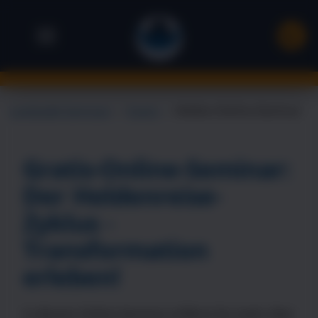
Landsiedel Seminare
→
Events
→
Helden-Online-Seminar
Gratis-Online-Seminar:
Der Heldenreise-
Zyklus -
Transformation
erleben!
In diesem Online-Seminar erfährst Du mehr über