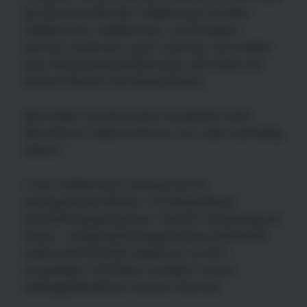
die Seminarreihe der Heldenreise mit dem
Heldenevent, Heldenreise- und Schatten-
Seminar sowie der Lover's Journey. Du erhältst
eine interessante Einführung in die Arbeit mit
tieferen Ebenen des Bewusstseins.
Wie findet Transformation tatsächlich statt?
Wie können Lebensvisionen und -ziele nachhaltig
wirken?
In der Heldenreise verbirgt sich ein
archetypisches Muster von tiefgreifenen
Veränderungsprozessen. Dessen Umsetzung mit
körper- und gestalttherapeutischen Methoden
sowie einem breiten Spektrum an NLP-
verwandten Techniken mündet in einem
außergewöhnlichen Intensiv-Seminar.