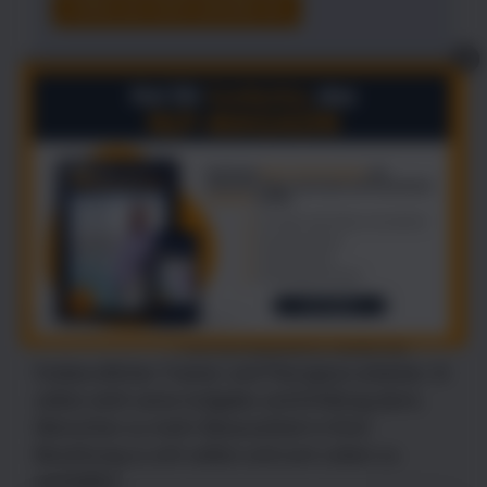
X
Referent des Online-Seminars: Tobias
Konermann
Tobias ist einer unserer
erfahrenen Heldenreiseleiter.
Er ist Diplom-Psychologe (M.Sc.)
und lebt seit einigen Jahren in
Heidelberg, wo er als
Hochschuldozent, sowie als
freiberuflicher Trainer und Therapeut arbeitet. Er
selbst sieht seine Aufgabe und Erfüllung darin,
Menschen zu mehr Bewusstheit in ihrer
Beziehung zu sich selbst und zum Leben zu
verhelfen.