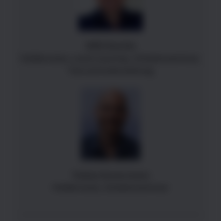
Willi Kiechle
Heldenreise, Lovers Journey, Schattenseminar,
Tod und Auferstehung
Tobias Konermann
Heldenreise, Schattenseminar