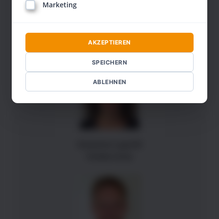
Marketing
Trainer
AKZEPTIEREN
SPEICHERN
ABLEHNEN
Susanne Lypold
Heldenreise