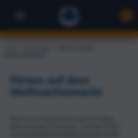
Flirten
→
Flirt Lexikon
→
Flirten auf dem
Weihnachtsmarkt
Flirten auf dem
Weihnachtsmarkt
Nicht nur zur Sommerszeit und im Frühling
bieten sich gute Flirtchancen. Auch der Winter
und insbesondere die Weihnachtszeit und der