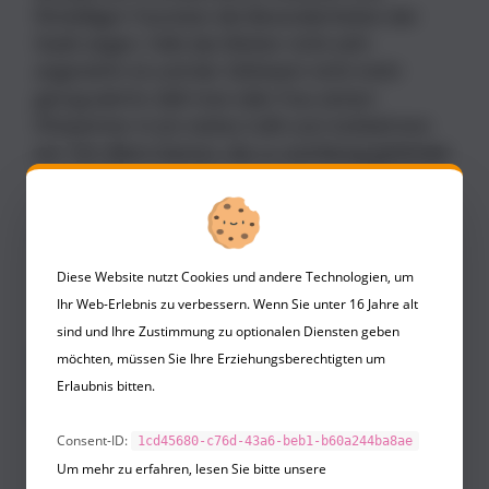
flirtwilligen Touristen die Besonderheiten der
Stadt zeigen. Falls das Wetter nicht sehr
angenehm ist und der Glühwein nicht mehr
genug wärmt, lädt man oder frau seinen
Flirtpartner in ein nettes Café zum Aufwärmen
ein. Vor allem Damen, die zu nachlässig gekleidet
sind, sind meist dankbar für diesen Vorschlag. Es
steht also einem erfolgreichen
Weihnachtsmarktflirt
nichts mehr im Weg.
Diese Website nutzt Cookies und andere Technologien, um
Ihr Web-Erlebnis zu verbessern. Wenn Sie unter 16 Jahre alt
sind und Ihre Zustimmung zu optionalen Diensten geben
Buchempfehlungen zum
möchten, müssen Sie Ihre Erziehungsberechtigten um
Thema "Flirten auf dem
Erlaubnis bitten.
Weinachtsmarkt"
Consent-ID:
1cd45680-c76d-43a6-beb1-b60a244ba8ae
Um mehr zu erfahren, lesen Sie bitte unsere