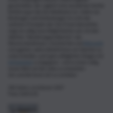
geschrieben, der zugleich eine wunderbar leichte
Einführung in die Zen-Meditation ist. Indem sie
Bindungen und Verbindungen im Licht der
zeitlosen Prinzipien der Zen-Praxis betrachtet,
zeigt sie völlig neue Möglichkeiten auf, mit den
üblichen "Beziehungsproblemen" wie
Missverständnissen, Unsicherheit und
Eifersucht
umzugehen, wahre Bedürfnisse von falschen zu
unterscheiden, auch ganz alltäglichen Dingen mit
Achtsamkeit
zu begegnen - und so einen völlig
neuen Blick auf die Liebe zu entwickeln.
Zen und die Kunst sich zu verlieben
286 Seiten, erschienen 2007
Preis: EUR 8.95