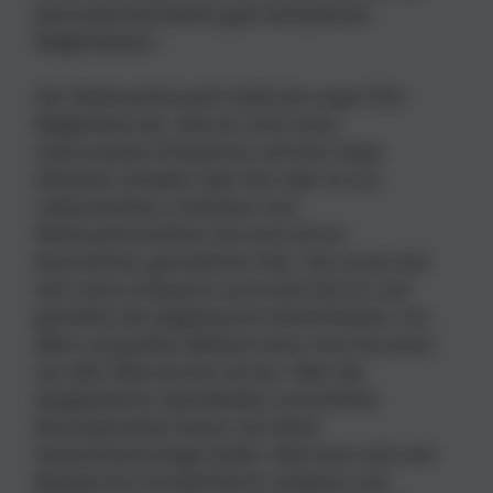
Jahreswechsel bieten ganz fantastische
Möglichkeiten.
Der Weihnachtsmarkt stellt eine super Flirt-
Möglichkeit dar. Warum nicht einen
interessanten Flirtpartner auf eine Tasse
Glühwein einladen oder ihm oder ihr ein
Lebkuchenherz schenken? Auf
Weihnachtsmärkten herrscht oft ein
besinnliches, gemütliches Flair. Die Leute sind
dort meist entspannt, bummeln herum und
genießen die angebotenen Köstlichkeiten. Vor
allem auf großen Märkten kann man Personen
aus aller Welt kennen lernen. Über die
dargebotenen Spezialitäten und örtliche
Besonderheiten lassen sich leicht
Gesprächseinstiege finden. Man kann sich zum
Beispiel als Fremdenführer anbieten und