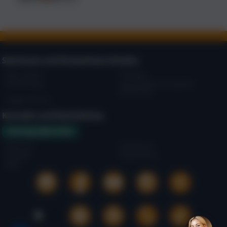
Seminare und Kostenlose Inhalte:
Flirt Lexikon
Flirttipps
Flirttraining!
Unser Flirtbuch als gratis
Download!
Single Seminar
Kontakt und Rechtliches:
Vertrag widerrufen
Über uns
Impressum
Kontakt
Datenschutz
AGB