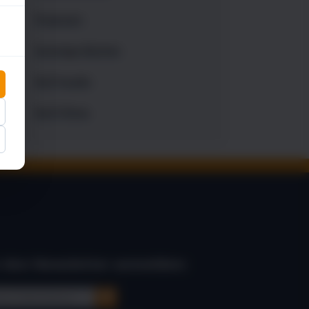
Finanzen
Sonstige Bücher
NLP-Audio
NLP-Filme
 den Newsletter anmelden: