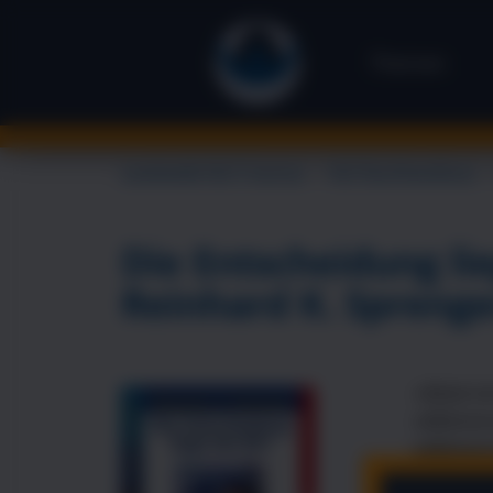
Themen
Landsiedel NLP Training
→
NLP Buchhandlung
Die Entscheidung lie
Reinhard K. Sprenge
»Glück is
selbstve
selbstve
dass Glü