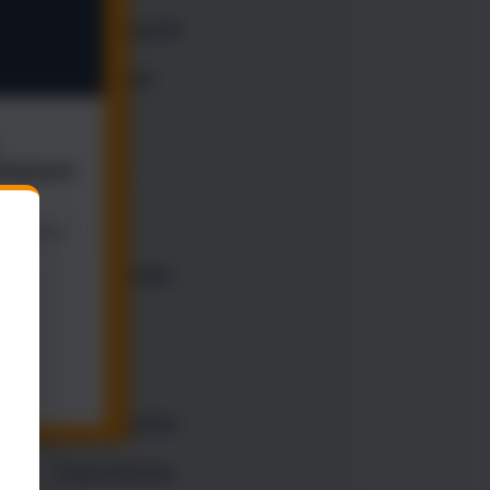
Körpersprache
Gesundheit
Therapie
Hypnose
Flirten
Partnerschaft
Kinder
EMDR
Übungsbücher
Trainerbücher