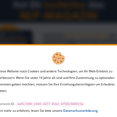
ses Hörbuch ermutigen. Anstatt sich von Sachzwängen
ken zu lassen, gilt es, durch aktives Handeln das eigene
 steuern und in unserem Sinne zu verändern. Sprenger
 die eigenen Wünsche ernst zu nehmen, Spielräume zu
 und den Mut zu finden, Entscheidungen zu treffen.
 Deutsch
pus Verlag
ungsdatum: 15. März 2004, 3. Auflage
593374536
iese Website nutzt Cookies und andere Technologien, um Ihr Web-Erlebnis zu
erbessern. Wenn Sie unter 16 Jahre alt sind und Ihre Zustimmung zu optionalen
iensten geben möchten, müssen Sie Ihre Erziehungsberechtigten um Erlaubnis
itten.
onsent-ID:
ea817e98-1dd4-4477-84ac-bfb0238d015a
m mehr zu erfahren, lesen Sie bitte unsere
Datenschutzerklärung
.