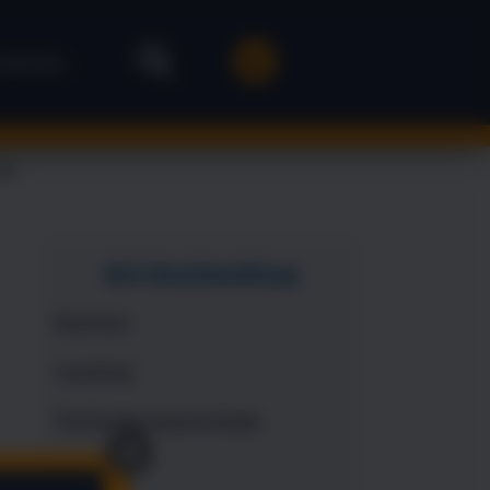
stenlos
dir
NLP Buchhandlung
Business
Coaching
Positionierungsstrategie
X
Verkauf