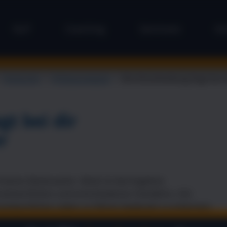
NLP
Coaching
Seminare
Ko
→
Hörbücher
→
Erfolgsstrategien
→
Die Entscheidung liegt bei 
gt bei dir
r
t keine Glückssache. Glück ist das Ergebnis
rantwortlichen und entschiedenen Handelns.« Ein
rantwortliches Leben zu führen bedeutet zu erkennen,
ck machbar ist. Es in die eigenen Hände zu nehmen – dazu