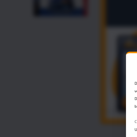
will die
einschrän
Leben zu
regt an,
erkennen
Sprache:
CD - Cam
Erschein
ISBN: 3
D
v
D
b
C
U