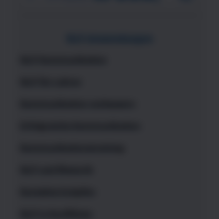
NLP-Anwendungen
NLP Kommunikation
NLP für Lehrer
Kommunikation verbessern
Erfolgreiche Kommunikation
Kommunikationstraining
NLP und Rhetorik
Kontakte knüpfen
NLP in Konflikten