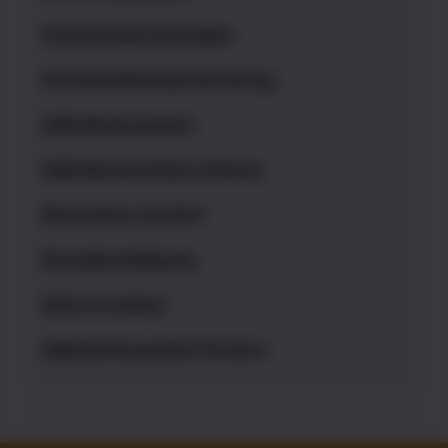
Auseinandersetzungen
Persönlichkeitsentwicklung
Selbstbewusstsein
Selbstbewusstsein stärken
Motivation mit NLP
Stressbewältigung
Ziele erreichen
Selbstwirksamkeit fördern