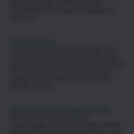
Abendtraining oder die Online-Seminare
verschaffen Ihnen einen guten Einstieg in das
Thema NLP.
NLP-E-Mail-Training
Hier können Sie sich für ein 50 Wochen - NLP-
Training via E-Mail anmelden. Sie erhalten jede
Woche gratis eine eine Lektion zu verschiedenen
NLP-Themen. Das NLP Training ist mit vielen
Hintergrundinformationen, Audio-Files und
Übungen versehen.
NLP Training mit der Lernplattform Moodle
Hier finden Sie immer die neusten
Veranstaltungen, den Terminkalender, das Web
Based Training, viele kostenlose NLP Video- und