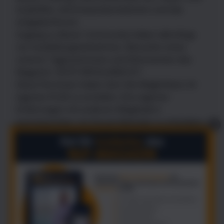
Audiofiles, Seminarpräsentationen und das
Aufgabenforum.
Zugang zu dieser Community haben allerdings
nur Ausbildungsteilnehmer, Besucher eines
unserer Tagesseminare und Abonnenten des
Magazins "JETZT ERFOLGREICH!".
Diese Personen haben dort die Möglichkeit, ihr
eigenes Profil zu erstellen, ihre eigenen
Erfahrungen mit anderen Mitgliedern
auszutauschen, ins Forum Beiträge zu schreiben
X
und vieles mehr.
Das Aufgabenforum ermöglicht, zusammen mit
anderen Teilnehmern, am NLP-Wissen und
Erfolgspotential weiterzuarbeiten. Auch
weiterführende Artikel zu unserem Magazin
sowie ausführliche Informationen zum Thema
Erfolg werden dort immer aktuell veröffentlicht.