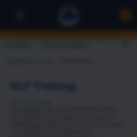
Ich möchte
X
Landsiedel NLP Training
→
NLP-Training
NLP Training
Live NLP Training
Hier gelangen Sie zu einer Übersicht unserer
NLP Seminare. Verschiedene Seminare und
Ausbildungen stehen Ihnen für Ihr NLP Training
zur Verfügung. Das kostenlose NLP