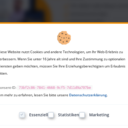
iese Website nutzt Cookies und andere Technologien, um Ihr Web-Erlebnis zu
erbessern. Wenn Sie unter 16 Jahre alt sind und Ihre Zustimmung zu optionalen
iensten geben möchten, müssen Sie Ihre Erziehungsberechtigten um Erlaubnis
itten.
onsent-ID:
73bf2c86-7841-4668-9cf5-7d11d9a707be
m mehr zu erfahren, lesen Sie bitte unsere
Datenschutzerklärung
.
Essenziell
Statistiken
Marketing