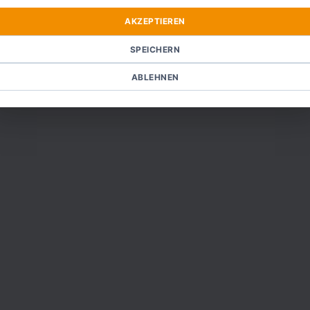
AKZEPTIEREN
SPEICHERN
ABLEHNEN