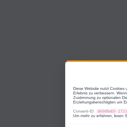
Diese Website nutzt Cookies 
Erlebnis zu verbessern. Wenn 
Zustimmung zu optionalen Di
Erziehungsberechtigten um Erl
Consent-ID:
d60d8ab5-2721
Um mehr zu erfahren, lesen S