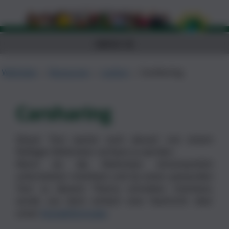
MENÜ ☰
Weltretter
→
Ressourcen
→
Lexikon
→
Carsharing
Carsharing
Dieser Text wartet noch darauf, von einem
fleißigen Weltretter verfasst zu werden.
Wenn du die Weltretter ehrentamtlich
unterstützen möchtest und du einen passenden
Text zu diesem Thema schreiben möchtest,
sende uns doch einfach eine Nachricht über
unser
Kontaktformular
.