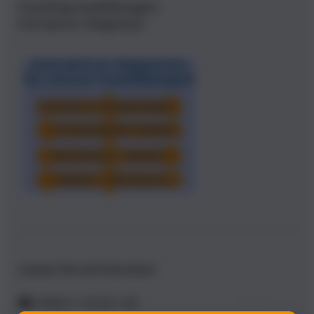
Coaching Ausbildungen:
Interaktiver Wegweiser
Lassen Sie sich beraten!
☎: 09321 / 92 66 140