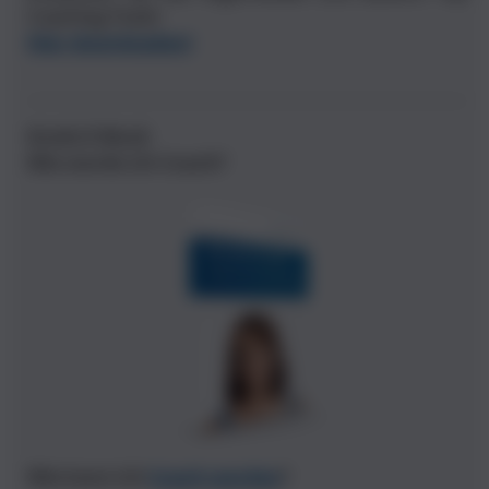
Coaching-Tools!
Hier downloaden!
Gratis E-Book
Wie werde ich Coach?
Wie kann ich
Coach werden
?