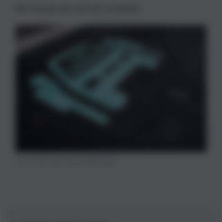
Wir freuen uns von dir zu hören!
Car-sharing iStock/taikrixel